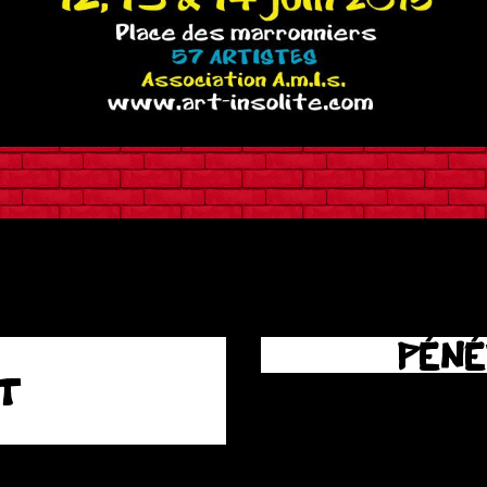
PÉNÉ
T