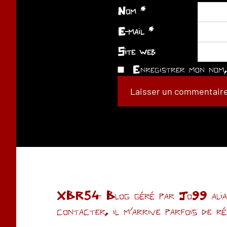
Nom
*
E-mail
*
Site web
Enregistrer mon nom, 
XBR54- Blog géré par Jo99 alias 
contacter, il m'arrive parfois de r