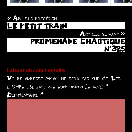
Article précédent
Navigation
LE PETIT TRAIN
de
Article suivant
PROMENADE CHAOTIQUE
l’article
N°325
Laisser un commentaire
Votre adresse e-mail ne sera pas publiée.
Les
champs obligatoires sont indiqués avec
*
Commentaire
*