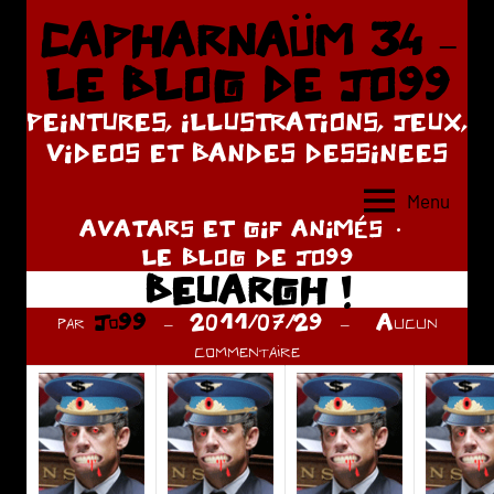
Aller
CAPHARNAÜM 34 –
au
LE BLOG DE JO99
contenu
PEINTURES, ILLUSTRATIONS, JEUX,
VIDEOS ET BANDES DESSINEES
Menu
AVATARS ET GIF ANIMÉS
LE BLOG DE JO99
BEUARGH !
par
Jo99
2011/07/29
Aucun
commentaire