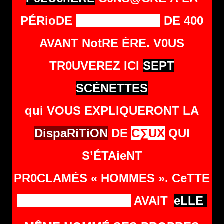
PÉRioDE
PRÉ-HUmAiNE
DE 400
AVANT NotRE ÈRE. V0US
TR0UVEREZ ICI
SEPT
SCÉNETTES
qui VOUS EXPLIQUERONT LA
DispaRiTiON
DE
C∑UX
QUI
S’ÉTAieNT
PR0CLAMÉS « HOMMES ». CeTTE
S0CIÉTÉ PRIMITIVE
AVAIT
eLLE