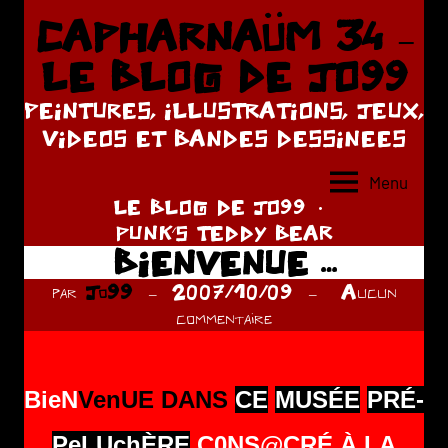
Aller
CAPHARNAÜM 34 –
au
LE BLOG DE JO99
contenu
PEINTURES, ILLUSTRATIONS, JEUX,
VIDEOS ET BANDES DESSINEES
Menu
LE BLOG DE JO99
PUNK'S TEDDY BEAR
BIENVENUE …
par
Jo99
2007/10/09
Aucun
commentaire
BieN
VenUE DANS
CE
MUSÉE
PRÉ-
PeLUchÈRE
C0NS@CRÉ À LA