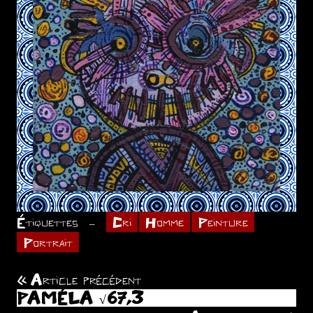
Étiquettes
Cri
Homme
Peinture
Portrait
Article précédent
Navigation
PAMÉLA √67,3
de