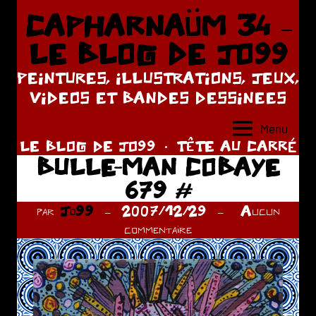
Aller
CAPHARNAÜM 34 –
au
LE BLOG DE JO99
contenu
PEINTURES, ILLUSTRATIONS, JEUX,
VIDEOS ET BANDES DESSINEES
Menu
LE BLOG DE JO99
TÊTE AU CARRÉ
BULLE-MAN COBAYE
679 #
par
Jo99
2007/12/29
Aucun
commentaire