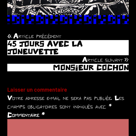
Article précédent
Navigation
45 JOURS AVEC LA
de
JONEUVETTE
Article suivant
l’article
MONSIEUR COCHON
Laisser un commentaire
Votre adresse e-mail ne sera pas publiée.
Les
champs obligatoires sont indiqués avec
*
Commentaire
*