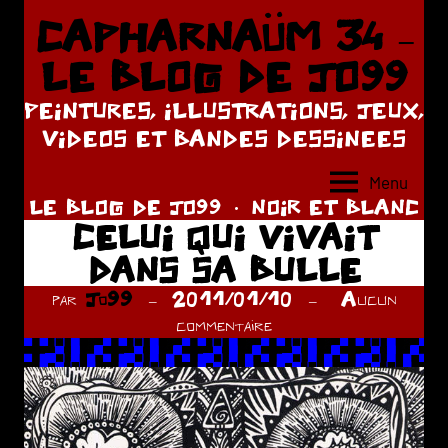
Aller
CAPHARNAÜM 34 –
au
LE BLOG DE JO99
contenu
PEINTURES, ILLUSTRATIONS, JEUX,
VIDEOS ET BANDES DESSINEES
Menu
LE BLOG DE JO99
NOIR ET BLANC
CELUI QUI VIVAIT
DANS SA BULLE
par
Jo99
2011/01/10
Aucun
commentaire