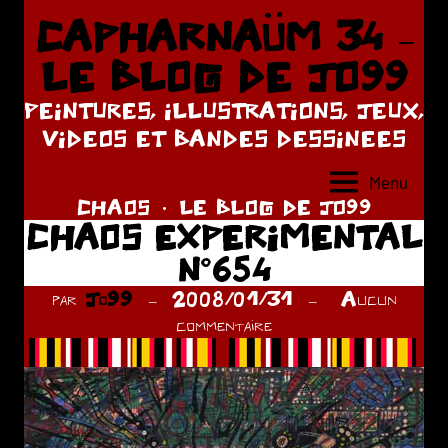
Aller
CAPHARNAÜM 34 –
au
LE BLOG DE JO99
contenu
PEINTURES, ILLUSTRATIONS, JEUX,
VIDEOS ET BANDES DESSINEES
Menu
CHAOS
LE BLOG DE JO99
CHAOS EXPERIMENTAL
N°654
par
Jo99
2008/01/31
Aucun
commentaire