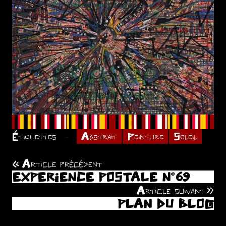
Étiquettes
Abstrait
Peinture
Soleil
Article précédent
Navigation
EXPERIENCE POSTALE N°69
de
Article suivant
PLAN DU BLOG
l’article