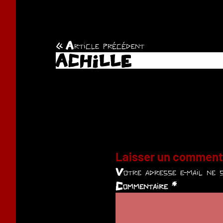
Article précédent
Navigation
ACHILLE
de
l’article
Laisser un comment
Votre adresse e-mail ne s
Commentaire
*