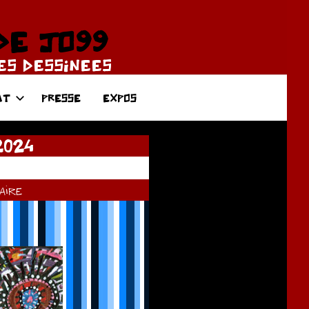
DE JO99
DES DESSINEES
AT
PRESSE
EXPOS
2024
ire