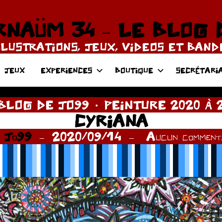
NAÜM 34 – LE BLOG 
LLUSTRATIONS, JEUX, VIDEOS ET BAN
JEUX
EXPERIENCES
BOUTIQUE
SECRÉTARI
BLOG DE JO99
PEINTURE 2020 À 
CYRIANA
r
Jo99
2020/09/14
Aucun commenta