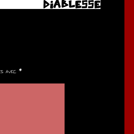
DIABLESSE
ués avec
*