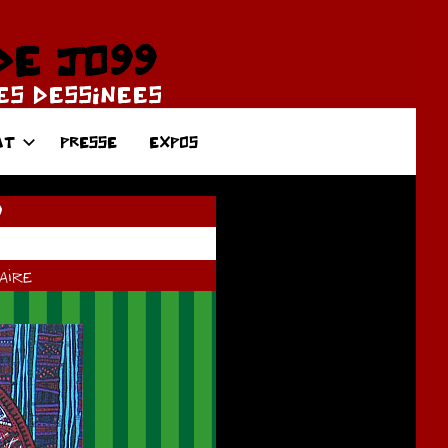
DE JO99
DES DESSINEES
AT
PRESSE
EXPOS
9
ire