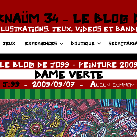
NAÜM 34 – LE BLOG 
LLUSTRATIONS, JEUX, VIDEOS ET BAN
JEUX
EXPERIENCES
BOUTIQUE
SECRÉTARI
LE BLOG DE JO99
PEINTURE 200
DAME VERTE
r
Jo99
2009/09/07
Aucun commenta