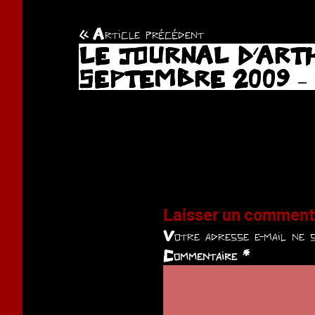
Article précédent
Navigation
LE JOURNAL D’ARTH
de
SEPTEMBRE 2009 –
l’article
Laisser un comment
Votre adresse e-mail ne s
Commentaire
*