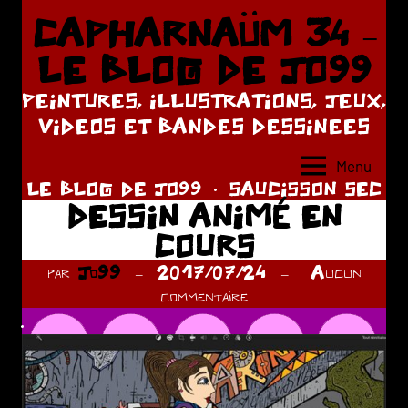
Aller
CAPHARNAÜM 34 –
au
LE BLOG DE JO99
contenu
PEINTURES, ILLUSTRATIONS, JEUX,
VIDEOS ET BANDES DESSINEES
Menu
LE BLOG DE JO99
SAUCISSON SEC
DESSIN ANIMÉ EN
COURS
par
Jo99
2017/07/24
Aucun
commentaire
.