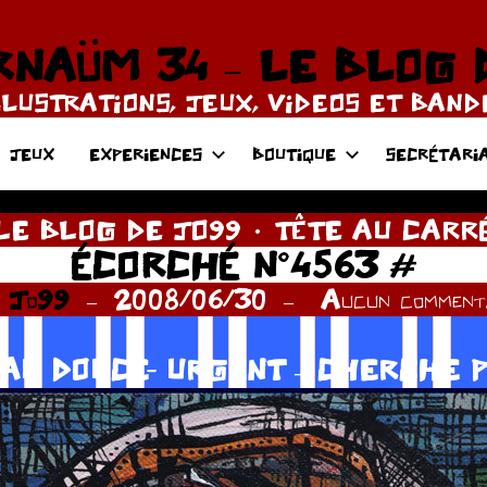
NAÜM 34 – LE BLOG 
LLUSTRATIONS, JEUX, VIDEOS ET BAN
JEUX
EXPERIENCES
BOUTIQUE
SECRÉTARI
LE BLOG DE JO99
TÊTE AU CARR
ÉCORCHÉ N°4563 #
r
Jo99
2008/06/30
Aucun commenta
AU DOUCE- URGENT – CHERCHE P