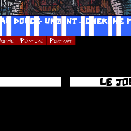
AU DOUCE- URGENT – CHERCHE P
omme
Peinture
Portrait
LE JO