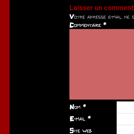
Laisser un comment
Votre adresse e-mail ne s
Commentaire
*
Nom
*
E-mail
*
Site web