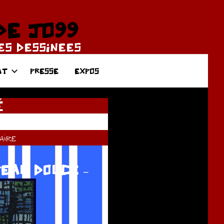
DE JO99
DES DESSINEES
AT
PRESSE
EXPOS
É
ire
EAU DOUCE –