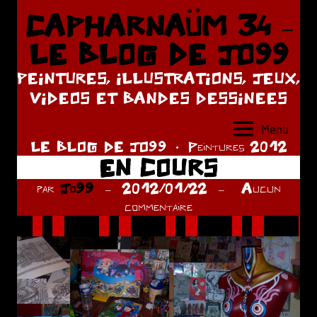
Aller
CAPHARNAÜM 34 –
au
LE BLOG DE JO99
contenu
PEINTURES, ILLUSTRATIONS, JEUX,
VIDEOS ET BANDES DESSINEES
Menu
LE BLOG DE JO99
Peintures 2012
EN COURS
par
Jo99
2012/01/22
Aucun
commentaire