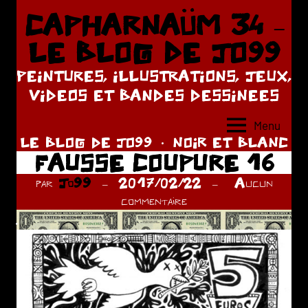
Aller
CAPHARNAÜM 34 –
au
LE BLOG DE JO99
contenu
PEINTURES, ILLUSTRATIONS, JEUX,
VIDEOS ET BANDES DESSINEES
Menu
LE BLOG DE JO99
NOIR ET BLANC
FAUSSE COUPURE 16
par
Jo99
2017/02/22
Aucun
commentaire
.