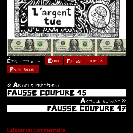
.
Étiquettes
Euro
Fausse coupure
Faux billet
Article précédent
Navigation
FAUSSE COUPURE 15
de
Article suivant
FAUSSE COUPURE 17
l’article
Laisser un commentaire