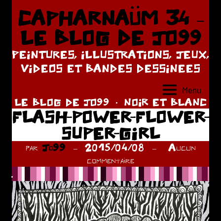
Aller
CAPHARNAÜM 34 –
au
LE BLOG DE JO99
contenu
PEINTURES, ILLUSTRATIONS, JEUX,
VIDEOS ET BANDES DESSINEES
Menu
LE BLOG DE JO99
NOIR ET BLANC
FLASH-POWER-FLOWER-
SUPER-GIRL
par
Jo99
2015/04/08
Aucun
commentaire
.