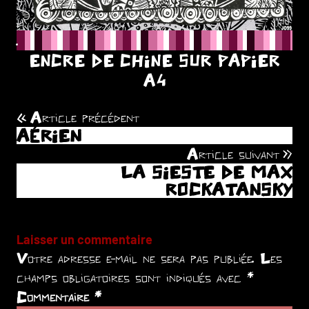
.
ENCRE DE CHINE SUR PAPIER
A4
Article précédent
Navigation
AÉRIEN
de
Article suivant
LA SIESTE DE MAX
l’article
ROCKATANSKY
Laisser un commentaire
Votre adresse e-mail ne sera pas publiée.
Les
champs obligatoires sont indiqués avec
*
Commentaire
*