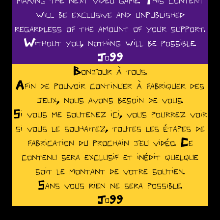
will be exclusive and unpublished
regardless of the amount of your support.
Without you, nothing will be possible.
Jo99
Bonjour à tous.
Afin de pouvoir continuer à fabriquer des
jeux, nous avons besoin de vous.
Si vous me soutenez ici, vous pourrez voir
si vous le souhaitez, toutes les étapes de
fabrication du prochain jeu vidéo. Ce
contenu sera exclusif et inédit quelque
soit le montant de votre soutien.
Sans vous rien ne sera possible.
Jo99