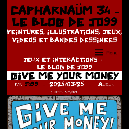
Aller
CAPHARNAÜM 34 –
au
LE BLOG DE JO99
contenu
PEINTURES, ILLUSTRATIONS, JEUX,
VIDEOS ET BANDES DESSINEES
Menu
JEUX ET INTERACTIONS
LE BLOG DE JO99
GIVE ME YOUR MONEY
par
Jo99
2025/03/25
Aucun
commentaire