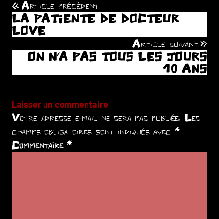
Article précédent
Navigation
LA PATIENTE DE DOCTEUR
de
LOVE
Article suivant
l’article
ON N’A PAS TOUS LES JOURS
10 ANS
Laisser un commentaire
Votre adresse e-mail ne sera pas publiée.
Les
champs obligatoires sont indiqués avec
*
Commentaire
*