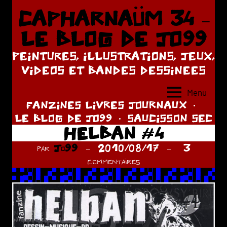
Aller
CAPHARNAÜM 34 –
au
LE BLOG DE JO99
contenu
PEINTURES, ILLUSTRATIONS, JEUX,
VIDEOS ET BANDES DESSINEES
Menu
FANZINES LIVRES JOURNAUX
LE BLOG DE JO99
SAUCISSON SEC
HELBAN #4
par
Jo99
2010/08/17
3
commentaires