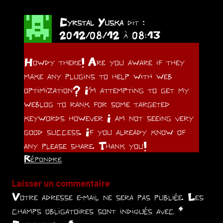
Cyrstal Yuska
dit :
2012/08/12 à 08:13
Howdy there! Are you aware if they
make any plugins to help with web
optimization? I’m attempting to get my
weblog to rank for some targeted
keywords however I am not seeing very
good success. If you already know of
any please share. Thank you!
Répondre
Laisser un commentaire
Votre adresse e-mail ne sera pas publiée.
Les
champs obligatoires sont indiqués avec
*