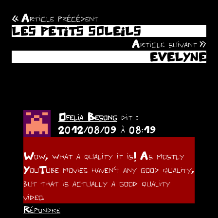
Article précédent
Navigation
LES PETITS SOLEILS
de
Article suivant
EVELYNE
l’article
(3 commentaires)
Ofelia Besong
dit :
2012/08/09 à 08:19
Wow, what a quality it is! As mostly
YouTube movies haven’t any good quality,
but that is actually a good quality
video.
Répondre