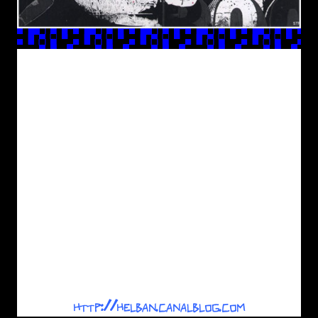
Vous y trouverez à l’interieur (en plus de
moi) : Chester B, Terreur Graphique,
Wood, G, Cinik, Rafchan, The Horror,
Gael Chapo, Johannes ,Hoie, Jokoko,
Rica, Grossomodo, FatMat, Axel Ratas,
DVD, Géo, Gwennanig Duschene, Pirrik,
Skuall, STF, Mr Lib, BoodMit, Thomas,
Raul Gonzalez, Mr K, Hypnopolia, David
Ziggy, Matt Konture, Lolo, FBZ, Mat,
Zeroxan, Gregory Gauthier.
Rendez vous sur leur blog pour tous les
renseignements et/ou pour le commander :
http://helban.canalblog.com