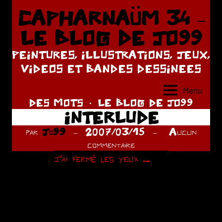
Aller
CAPHARNAÜM 34 –
au
LE BLOG DE JO99
contenu
PEINTURES, ILLUSTRATIONS, JEUX,
VIDEOS ET BANDES DESSINEES
Menu
DES MOTS
LE BLOG DE JO99
INTERLUDE
par
Jo99
2007/03/15
Aucun
commentaire
j’ai fermé les yeux ….