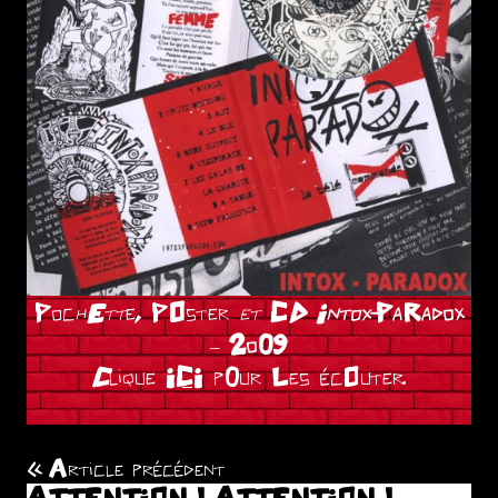
Poc
h
E
tt
e, P
O
ster
et
C
D
Intox-
PaRadox
–
2o09
C
lique
ICI
p0ur Les écOuter.
Article précédent
Navigation
ATTENTION ! ATTENTION !