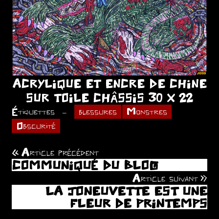
ACRYLIQUE ET ENCRE DE CHINE
SUR TOILE CHÂSSIS 30 X 22
Étiquettes
blessures
Monstres
Obscurité
Article précédent
Navigation
COMMUNIQUÉ DU BLOG
de
Article suivant
LA JONEUVETTE EST UNE
l’article
FLEUR DE PRINTEMPS