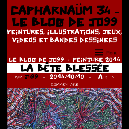
Aller
CAPHARNAÜM 34 –
au
LE BLOG DE JO99
contenu
PEINTURES, ILLUSTRATIONS, JEUX,
VIDEOS ET BANDES DESSINEES
Menu
LE BLOG DE JO99
PEINTURE 2014
LA BÊTE BLESSÉE
par
Jo99
2014/10/10
Aucun
commentaire