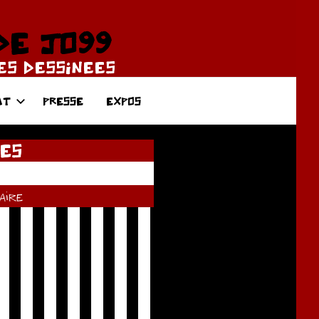
DE JO99
DES DESSINEES
AT
PRESSE
EXPOS
ES
ire