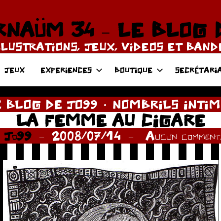
NAÜM 34 – LE BLOG 
LLUSTRATIONS, JEUX, VIDEOS ET BAN
JEUX
EXPERIENCES
BOUTIQUE
SECRÉTARI
 BLOG DE JO99
NOMBRILS INTIM
LA FEMME AU CIGARE
r
Jo99
2008/07/14
Aucun commenta