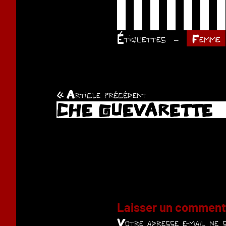
Étiquettes
Femme
Article précédent
Navigation
CHE GUEVARETTE
de
l’article
Laisser un comment
Votre adresse e-mail ne s