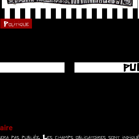
Politique
PU
aire
era pas publiée.
Les champs obligatoires sont indiq