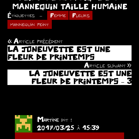
MANNEQUIN TAILLE HUMAINE
Étiquettes
Femme
Fleurs
mannequin peint
Article précédent
Navigation
LA JONEUVETTE EST UNE
de
FLEUR DE PRINTEMPS
Article suivant
l’article
LA JONEUVETTE EST UNE
FLEUR DE PRINTEMPS – 3
(2 commentaires)
Martine
dit :
2017/03/25 à 15:39