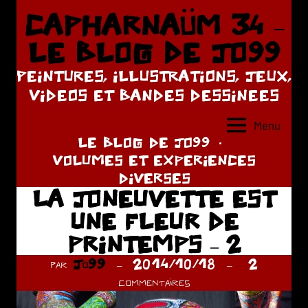
Aller
CAPHARNAÜM 34 –
au
LE BLOG DE JO99
contenu
PEINTURES, ILLUSTRATIONS, JEUX,
VIDEOS ET BANDES DESSINEES
Menu
LE BLOG DE JO99
VOLUMES ET EXPERIENCES
DIVERSES
LA JONEUVETTE EST
UNE FLEUR DE
PRINTEMPS – 2
par
Jo99
2014/10/18
2
commentaires