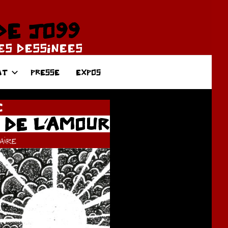
DE JO99
DES DESSINEES
AT
PRESSE
EXPOS
C
 DE L’AMOUR
ire