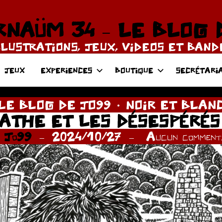
NAÜM 34 – LE BLOG 
LLUSTRATIONS, JEUX, VIDEOS ET BAN
JEUX
EXPERIENCES
BOUTIQUE
SECRÉTARI
LE BLOG DE JO99
NOIR ET BLAN
ATHE ET LES DÉSESPÉRÉS
r
Jo99
2024/10/27
Aucun commenta