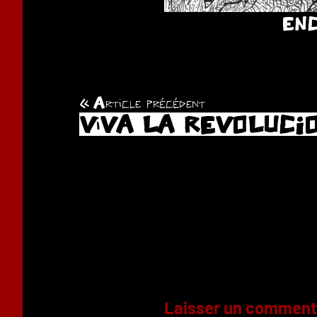
ENC
Article précédent
Navigation
ViVA LA REVOLUCI
de
l’article
Laisser un comment