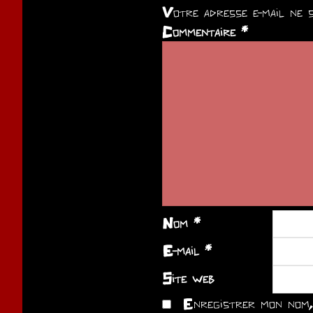
Votre adresse e-mail ne s
Commentaire
*
Nom
*
E-mail
*
Site web
Enregistrer mon nom, 