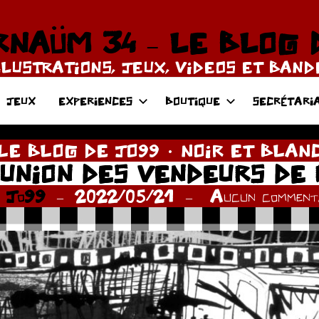
NAÜM 34 – LE BLOG 
LLUSTRATIONS, JEUX, VIDEOS ET BAN
JEUX
EXPERIENCES
BOUTIQUE
SECRÉTARI
LE BLOG DE JO99
NOIR ET BLAN
ÉUNION DES VENDEURS DE 
r
Jo99
2022/05/21
Aucun commenta