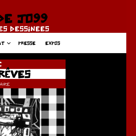
DE JO99
DES DESSINEES
AT
PRESSE
EXPOS
C
RÊVES
ire