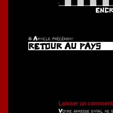
.
ENCR
Article précédent
Navigation
RETOUR AU PAYS
de
l’article
Laisser un comment
Votre adresse e-mail ne s