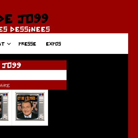
DE JO99
DES DESSINEES
AT
PRESSE
EXPOS
 JO99
ire