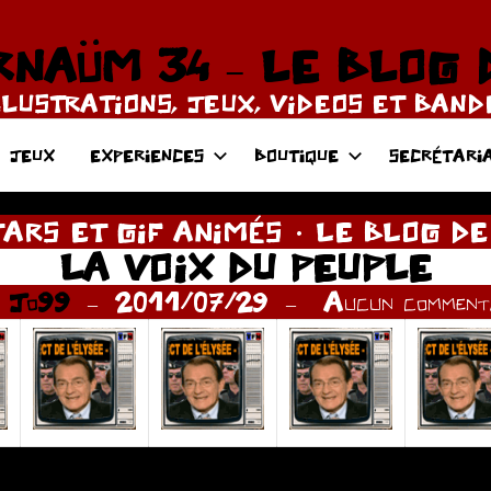
NAÜM 34 – LE BLOG 
LLUSTRATIONS, JEUX, VIDEOS ET BAN
JEUX
EXPERIENCES
BOUTIQUE
SECRÉTARI
ARS ET GIF ANIMÉS
LE BLOG DE
LA VOIX DU PEUPLE
r
Jo99
2011/07/29
Aucun commenta