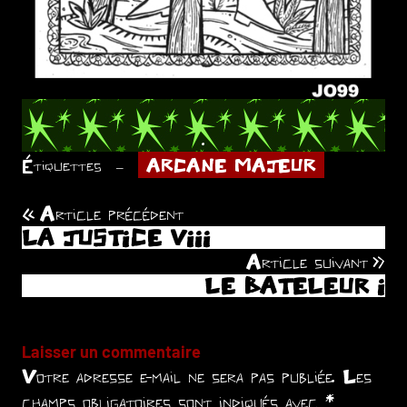
.
Étiquettes
ARCANE MAJEUR
Article précédent
Navigation
LA JUSTICE VIII
de
Article suivant
LE BATELEUR I
l’article
Laisser un commentaire
Votre adresse e-mail ne sera pas publiée.
Les
champs obligatoires sont indiqués avec
*