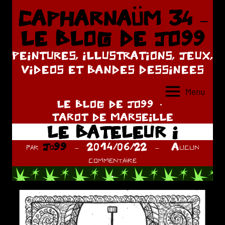
Aller
CAPHARNAÜM 34 –
au
LE BLOG DE JO99
contenu
PEINTURES, ILLUSTRATIONS, JEUX,
VIDEOS ET BANDES DESSINEES
Menu
LE BLOG DE JO99
TAROT DE MARSEILLE
LE BATELEUR I
par
Jo99
2014/06/22
Aucun
commentaire
.