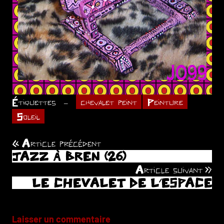
Étiquettes
chevalet peint
Peinture
Soleil
Article précédent
Navigation
JAZZ À BREN (26)
de
Article suivant
LE CHEVALET DE L’ESPACE
l’article
Laisser un commentaire