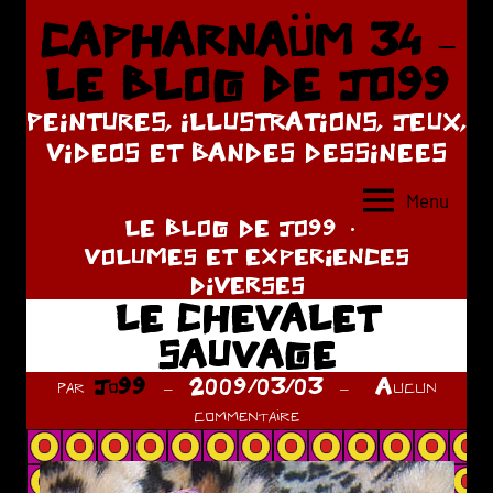
Aller
CAPHARNAÜM 34 –
au
LE BLOG DE JO99
contenu
PEINTURES, ILLUSTRATIONS, JEUX,
VIDEOS ET BANDES DESSINEES
Menu
LE BLOG DE JO99
VOLUMES ET EXPERIENCES
DIVERSES
LE CHEVALET
SAUVAGE
par
Jo99
2009/03/03
Aucun
commentaire