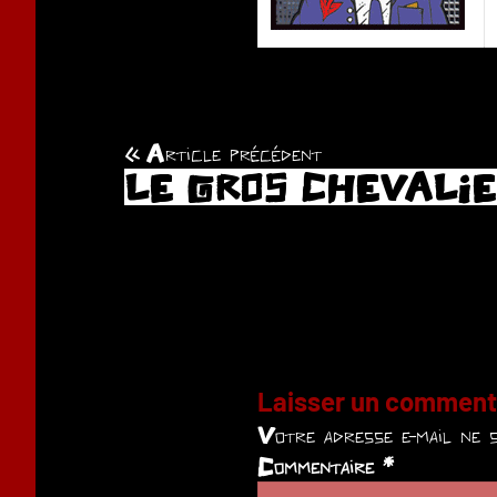
Article précédent
Navigation
LE GROS CHEVALI
de
l’article
Laisser un comment
Votre adresse e-mail ne s
Commentaire
*