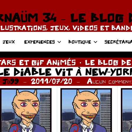
NAÜM 34 – LE BLOG 
LLUSTRATIONS, JEUX, VIDEOS ET BAN
JEUX
EXPERIENCES
BOUTIQUE
SECRÉTARI
ARS ET GIF ANIMÉS
LE BLOG DE
LE DIABLE VIT À NEW-YOR
r
Jo99
2011/07/20
Aucun commenta