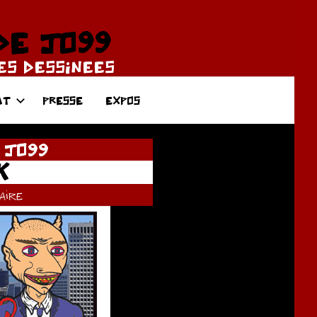
DE JO99
DES DESSINEES
AT
PRESSE
EXPOS
 JO99
K
ire