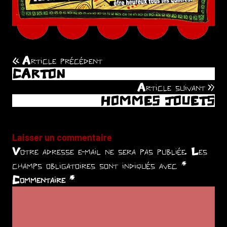
Article précédent
Navigation
CARTON
de
Article suivant
HOMMES JOUETS
l’article
Laisser un commentaire
Votre adresse e-mail ne sera pas publiée.
Les
champs obligatoires sont indiqués avec
*
Commentaire
*