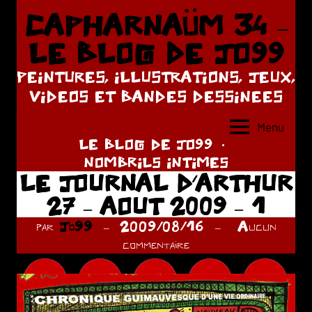
Aller
CAPHARNAÜM 34 –
au
LE BLOG DE JO99
contenu
PEINTURES, ILLUSTRATIONS, JEUX,
VIDEOS ET BANDES DESSINEES
Menu
LE BLOG DE JO99
NOMBRILS INTIMES
LE JOURNAL D’ARTHUR
27 – AOUT 2009 – 1
par
Jo99
2009/08/16
Aucun
commentaire