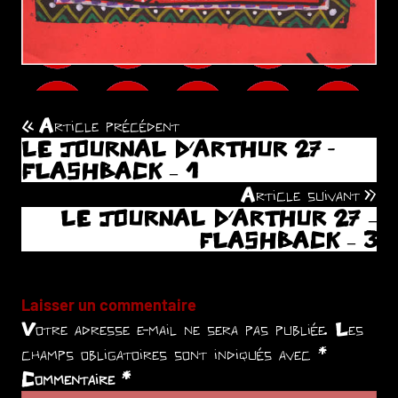
Article précédent
Navigation
LE JOURNAL D’ARTHUR 27 -
de
FLASHBACK – 1
Article suivant
l’article
LE JOURNAL D’ARTHUR 27 –
FLASHBACK – 3
Laisser un commentaire
Votre adresse e-mail ne sera pas publiée.
Les
champs obligatoires sont indiqués avec
*
Commentaire
*