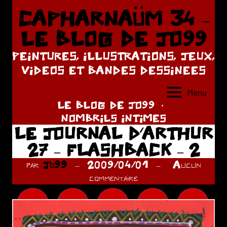
Aller
CAPHARNAÜM 34 –
au
LE BLOG DE JO99
contenu
PEINTURES, ILLUSTRATIONS, JEUX,
VIDEOS ET BANDES DESSINEES
Menu
LE BLOG DE JO99
NOMBRILS INTIMES
LE JOURNAL D’ARTHUR
27 – FLASHBACK – 2
par
Jo99
2009/04/01
Aucun
commentaire