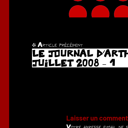
Article précédent
Navigation
LE JOURNAL D’ARTH
de
JUILLET 2008 – 1
l’article
Laisser un comment
Votre adresse e-mail ne s