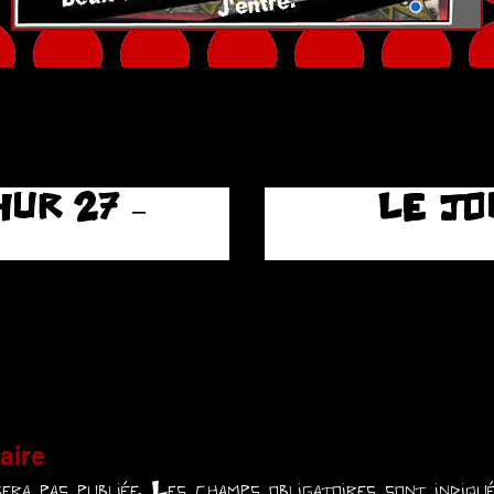
UR 27 –
LE JO
aire
era pas publiée.
Les champs obligatoires sont indiq