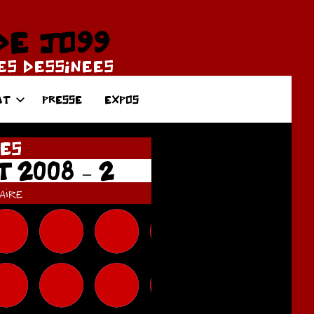
DE JO99
DES DESSINEES
AT
PRESSE
EXPOS
ES
 2008 – 2
ire