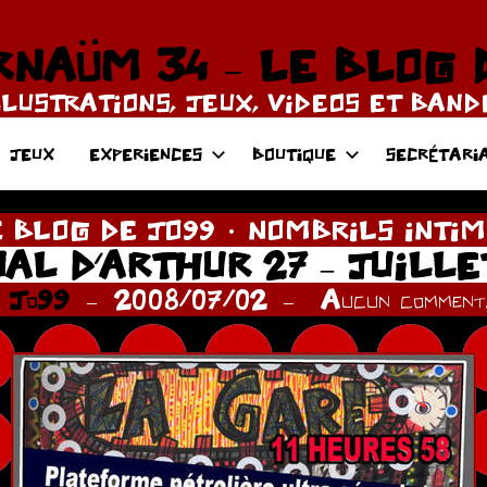
NAÜM 34 – LE BLOG 
LLUSTRATIONS, JEUX, VIDEOS ET BAN
JEUX
EXPERIENCES
BOUTIQUE
SECRÉTARI
 BLOG DE JO99
NOMBRILS INTIM
AL D’ARTHUR 27 – JUILLET
r
Jo99
2008/07/02
Aucun commenta