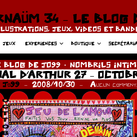
NAÜM 34 – LE BLOG 
LLUSTRATIONS, JEUX, VIDEOS ET BAN
JEUX
EXPERIENCES
BOUTIQUE
SECRÉTARI
 BLOG DE JO99
NOMBRILS INTIM
AL D’ARTHUR 27 – OCTOBR
r
Jo99
2008/10/30
Aucun commenta