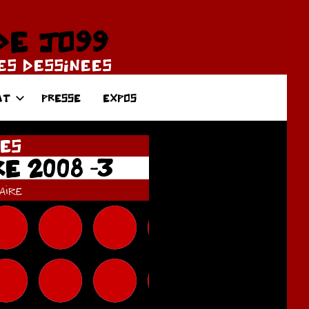
DE JO99
DES DESSINEES
AT
PRESSE
EXPOS
ES
E 2008 -3
ire