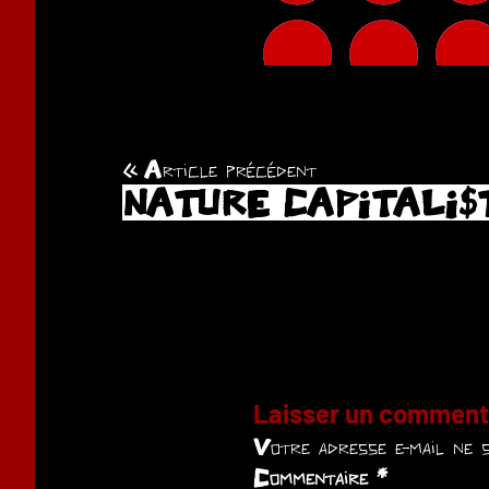
Article précédent
Navigation
NATURE CAPITALI$
de
l’article
Laisser un comment
Votre adresse e-mail ne s
Commentaire
*