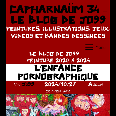
Aller
CAPHARNAÜM 34 –
au
LE BLOG DE JO99
contenu
PEINTURES, ILLUSTRATIONS, JEUX,
VIDEOS ET BANDES DESSINEES
Menu
LE BLOG DE JO99
PEINTURE 2020 À 2024
L’ENFANCE
PORNOGRAPHIQUE
par
Jo99
2024/10/27
Aucun
commentaire