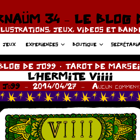
NAÜM 34 – LE BLOG 
LLUSTRATIONS, JEUX, VIDEOS ET BAN
JEUX
EXPERIENCES
BOUTIQUE
SECRÉTARI
BLOG DE JO99
TAROT DE MARSE
L’HERMITE VIIII
r
Jo99
2014/04/27
Aucun commenta
.