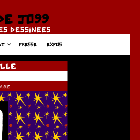
DE JO99
DES DESSINEES
AT
PRESSE
EXPOS
ILLE
ire