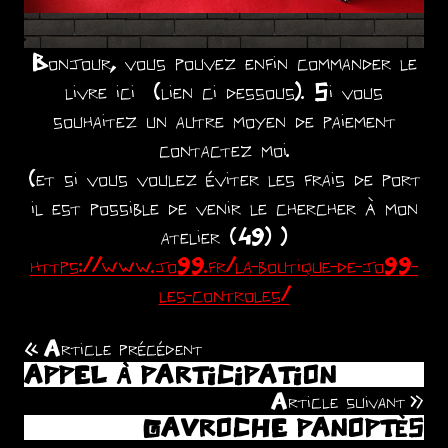
.
Bonjour, vous pouvez enfin commander le
livre ici (lien ci dessous). Si vous
souhaitez un autre moyen de paiement
contactez moi.
(et si vous voulez éviter les frais de port
il est possible de venir le chercher à mon
atelier (49) )
https://www.jo99.fr/la-boutique-de-jo99-
les-controles/
Article précédent
Navigation
APPEL À PARTICIPATION
de
Article suivant
GAVROCHE PANOPTÈS
l’article