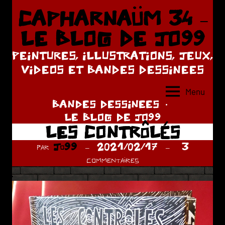
Aller
CAPHARNAÜM 34 –
au
LE BLOG DE JO99
contenu
PEINTURES, ILLUSTRATIONS, JEUX,
VIDEOS ET BANDES DESSINEES
Menu
BANDES DESSINEES
LE BLOG DE JO99
LES CONTRÔLÉS
par
Jo99
2021/02/17
3
commentaires
.