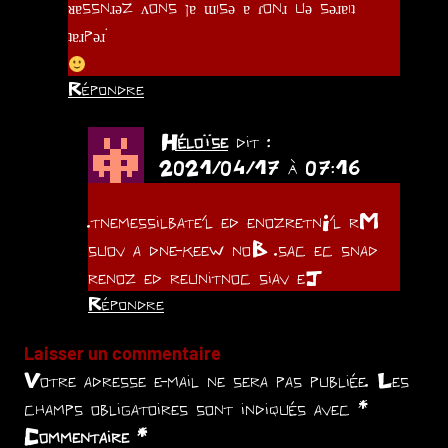
ᴚɐssnɹǝz ʌons ןɐ ɯısǝ ɐ ɾonɹ uǝ sǝɹɐıʇ
ʇɐɹpǝɹ˙
Répondre
Héloïse
dit :
2021/04/17 à 07:16
.tnemessilbate’l ed enozretnI’l rM
suov a dne-keew noB .sac ec snad
renoz ed reunitnoc siav eJ
Répondre
Laisser un commentaire
Votre adresse e-mail ne sera pas publiée.
Les
champs obligatoires sont indiqués avec
*
Commentaire
*