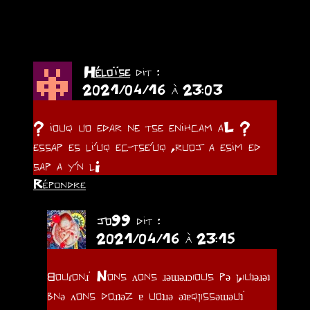
(3 commentaires)
Héloïse
dit :
2021/04/16 à 23:03
? iouq uo edar ne tse enihcam aL ?
essap es li’uq ec-tse’uq ,ruoj a esim ed
sap a y’n lI
Répondre
jo99
dit :
2021/04/16 à 23:15
ᗺouɾonɹ˙ Nons ʌons ɹǝɯǝɹɔıous pǝ ן,ıuʇǝɹǝʇ
bnǝ ʌons doɹʇǝz ɐ uoʇɹǝ ǝʇɐqןıssǝɯǝuʇ˙