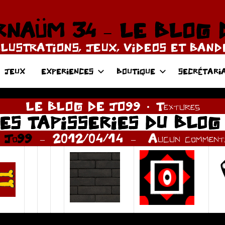
NAÜM 34 – LE BLOG 
LLUSTRATIONS, JEUX, VIDEOS ET BAN
JEUX
EXPERIENCES
BOUTIQUE
SECRÉTARI
LE BLOG DE JO99
Textures
ES TAPISSERIES DU BLOG
r
Jo99
2012/04/14
Aucun commenta