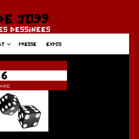
DE JO99
DES DESSINEES
AT
PRESSE
EXPOS
 6
ire