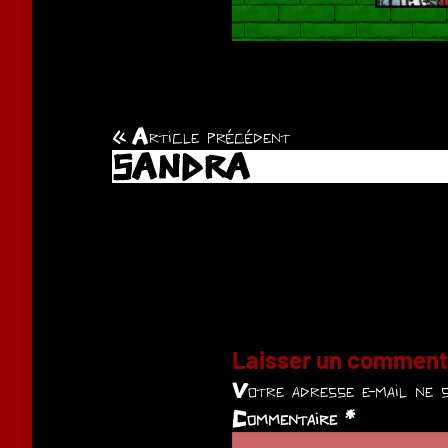
Article précédent
Navigation
SANDRA
de
l’article
Laisser un comment
Votre adresse e-mail ne s
Commentaire
*