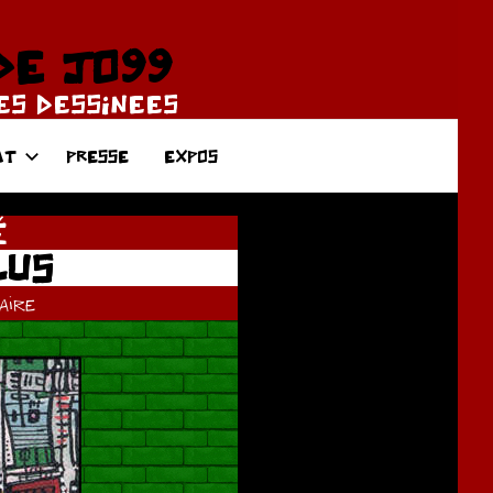
DE JO99
DES DESSINEES
AT
PRESSE
EXPOS
É
LUS
ire