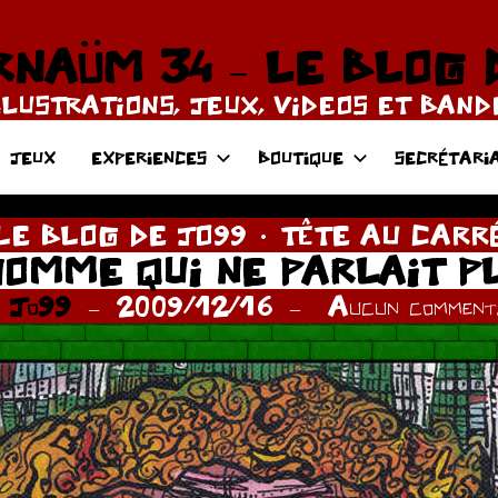
NAÜM 34 – LE BLOG 
LLUSTRATIONS, JEUX, VIDEOS ET BAN
JEUX
EXPERIENCES
BOUTIQUE
SECRÉTARI
LE BLOG DE JO99
TÊTE AU CARR
HOMME QUI NE PARLAIT P
r
Jo99
2009/12/16
Aucun commenta