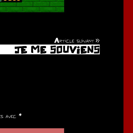
Article suivant
JE ME SOUVIENS
ués avec
*