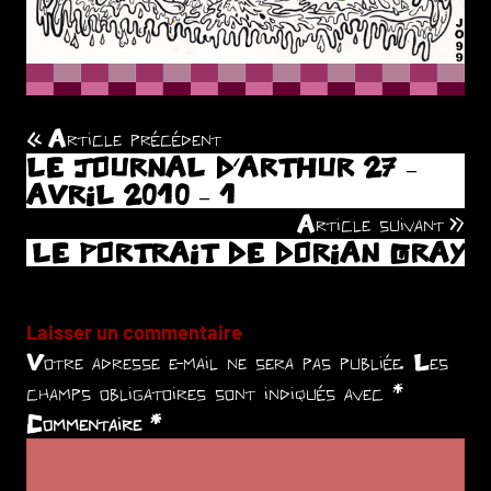
Article précédent
Navigation
LE JOURNAL D’ARTHUR 27 –
de
AVRIL 2010 – 1
Article suivant
l’article
LE PORTRAIT DE DORIAN GRAY
Laisser un commentaire
Votre adresse e-mail ne sera pas publiée.
Les
champs obligatoires sont indiqués avec
*
Commentaire
*