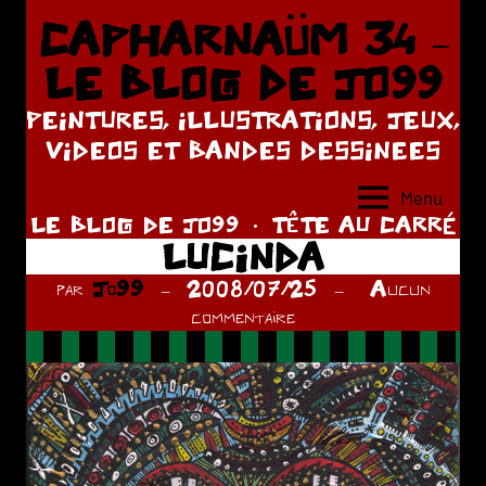
Aller
CAPHARNAÜM 34 –
au
LE BLOG DE JO99
contenu
PEINTURES, ILLUSTRATIONS, JEUX,
VIDEOS ET BANDES DESSINEES
Menu
LE BLOG DE JO99
TÊTE AU CARRÉ
LUCINDA
par
Jo99
2008/07/25
Aucun
commentaire