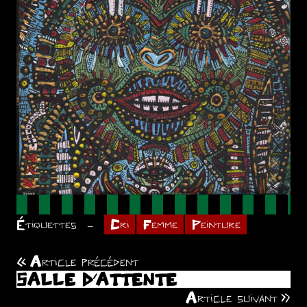
Étiquettes
Cri
Femme
Peinture
Article précédent
Navigation
SALLE D’ATTENTE
de
Article suivant