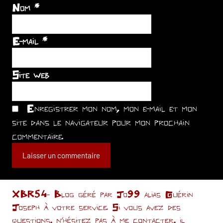
Nom
*
E-mail
*
Site web
Enregistrer mon nom, mon e-mail et mon
site dans le navigateur pour mon prochain
commentaire.
XBR54- Blog géré par Jo99 alias Guérin
Joseph à votre service. Si vous avez des
questions, n’hésitez pas à me contacter, il