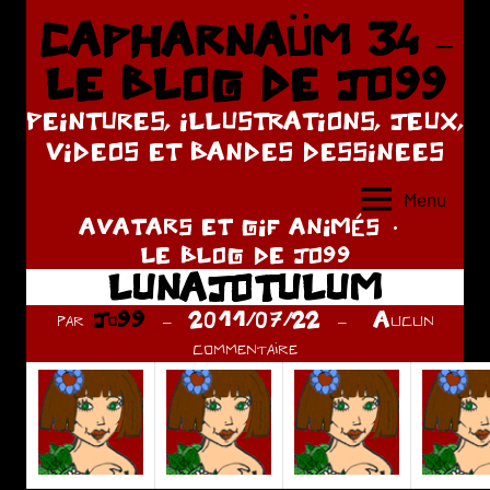
Aller
CAPHARNAÜM 34 –
au
LE BLOG DE JO99
contenu
PEINTURES, ILLUSTRATIONS, JEUX,
VIDEOS ET BANDES DESSINEES
Menu
AVATARS ET GIF ANIMÉS
LE BLOG DE JO99
LUNAJOTULUM
par
Jo99
2011/07/22
Aucun
commentaire