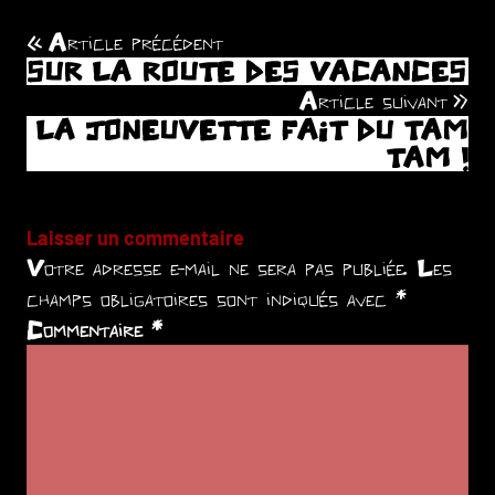
Article précédent
Navigation
SUR LA ROUTE DES VACANCES
de
Article suivant
LA JONEUVETTE FAIT DU TAM
l’article
TAM !
Laisser un commentaire
Votre adresse e-mail ne sera pas publiée.
Les
champs obligatoires sont indiqués avec
*
Commentaire
*