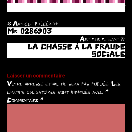
ENCRE DE CHINE PLUME SUR A3
Article précédent
Navigation
Mr 0286903
de
Article suivant
LA CHASSE À LA FRAUDE
l’article
SOCIALE
Laisser un commentaire
Votre adresse e-mail ne sera pas publiée.
Les
champs obligatoires sont indiqués avec
*
Commentaire
*