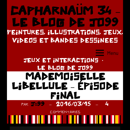
Aller
CAPHARNAÜM 34 –
au
LE BLOG DE JO99
contenu
PEINTURES, ILLUSTRATIONS, JEUX,
VIDEOS ET BANDES DESSINEES
Menu
JEUX ET INTERACTIONS
LE BLOG DE JO99
MADEMOISELLE
LIBELLULE – ÉPISODE
FINAL
par
Jo99
2016/03/15
4
commentaires