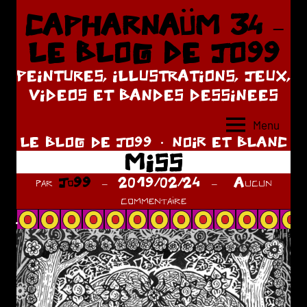
Aller
CAPHARNAÜM 34 –
au
LE BLOG DE JO99
contenu
PEINTURES, ILLUSTRATIONS, JEUX,
VIDEOS ET BANDES DESSINEES
Menu
LE BLOG DE JO99
NOIR ET BLANC
MISS
par
Jo99
2019/02/24
Aucun
commentaire
.