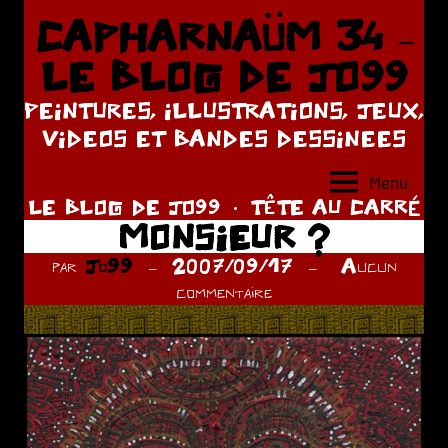
Aller
CAPHARNAÜM 34 –
au
LE BLOG DE JO99
contenu
PEINTURES, ILLUSTRATIONS, JEUX,
VIDEOS ET BANDES DESSINEES
Menu
LE BLOG DE JO99
TÊTE AU CARRÉ
MONSIEUR ?
par
Jo99
2007/09/17
Aucun
commentaire