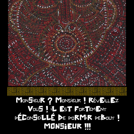
MonSieuR ? Monsieur ! RévEillEz
VouS ! iL EsT ForTemEnt
dÉConSeiLLÉ De doRMiR deBout !
MONSIEUR !!!