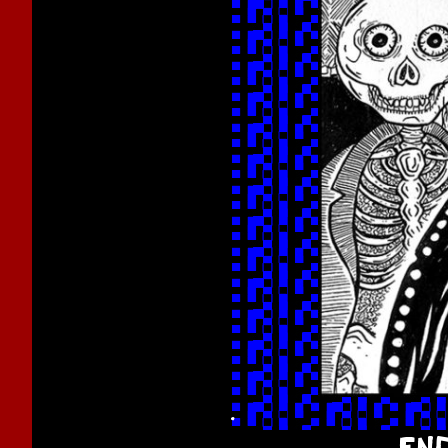
.
ENC