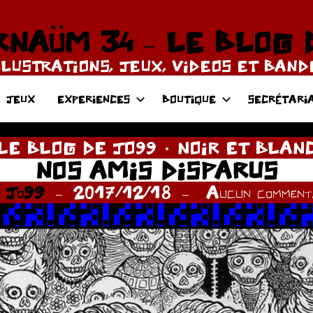
NAÜM 34 – LE BLOG 
LLUSTRATIONS, JEUX, VIDEOS ET BAN
JEUX
EXPERIENCES
BOUTIQUE
SECRÉTARI
LE BLOG DE JO99
NOIR ET BLAN
NOS AMIS DISPARUS
r
Jo99
2017/12/18
Aucun commenta