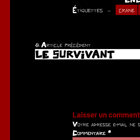
Étiquettes
crane
Article précédent
Navigation
LE SURVIVANT
de
l’article
Laisser un comment
Votre adresse e-mail ne s
Commentaire
*