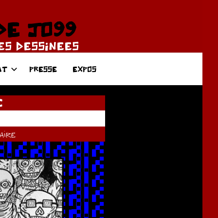
DE JO99
DES DESSINEES
AT
PRESSE
EXPOS
C
ire