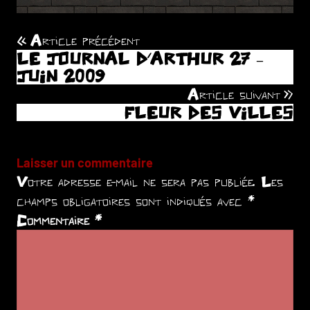
Article précédent
Navigation
LE JOURNAL D’ARTHUR 27 –
de
JUIN 2009
Article suivant
l’article
FLEUR DES VILLES
Laisser un commentaire
Votre adresse e-mail ne sera pas publiée.
Les
champs obligatoires sont indiqués avec
*
Commentaire
*