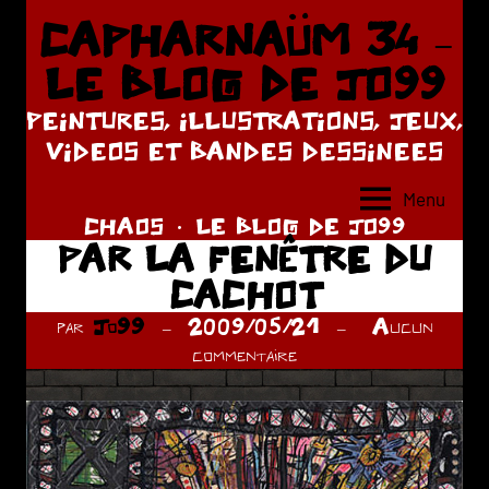
Aller
CAPHARNAÜM 34 –
au
LE BLOG DE JO99
contenu
PEINTURES, ILLUSTRATIONS, JEUX,
VIDEOS ET BANDES DESSINEES
Menu
CHAOS
LE BLOG DE JO99
PAR LA FENÊTRE DU
CACHOT
par
Jo99
2009/05/21
Aucun
commentaire