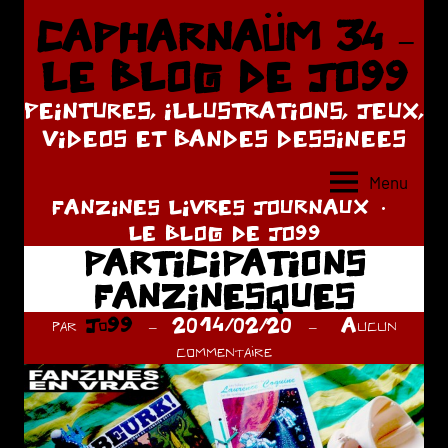
Aller
CAPHARNAÜM 34 –
au
LE BLOG DE JO99
contenu
PEINTURES, ILLUSTRATIONS, JEUX,
VIDEOS ET BANDES DESSINEES
Menu
FANZINES LIVRES JOURNAUX
LE BLOG DE JO99
PARTICIPATIONS
FANZINESQUES
par
Jo99
2014/02/20
Aucun
commentaire