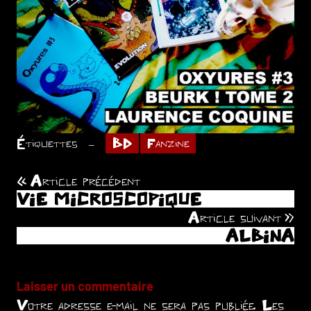
Étiquettes
BD
Fanzine
Article précédent
Navigation
VIE MICROSCOPIQUE
de
Article suivant
ALBINA
l’article
Laisser un commentaire
Votre adresse e-mail ne sera pas publiée.
Les