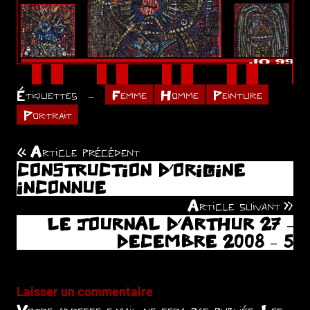
Étiquettes
Femme
Homme
Peinture
Portrait
Article précédent
Navigation
CONSTRUCTION D’ORIGINE
de
INCONNUE
Article suivant
l’article
LE JOURNAL D’ARTHUR 27 –
DECEMBRE 2008 – 5
Laisser un commentaire