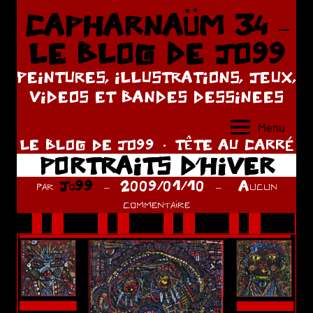
Aller
CAPHARNAÜM 34 –
au
LE BLOG DE JO99
contenu
PEINTURES, ILLUSTRATIONS, JEUX,
VIDEOS ET BANDES DESSINEES
Menu
LE BLOG DE JO99
TÊTE AU CARRÉ
PORTRAITS D’HIVER
par
Jo99
2009/01/10
Aucun
commentaire