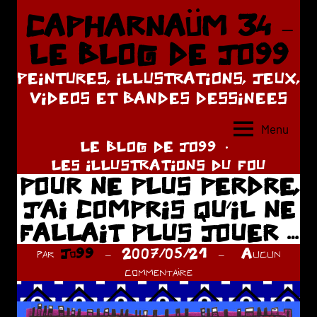
Aller
CAPHARNAÜM 34 –
au
LE BLOG DE JO99
contenu
PEINTURES, ILLUSTRATIONS, JEUX,
VIDEOS ET BANDES DESSINEES
Menu
LE BLOG DE JO99
LES ILLUSTRATIONS DU FOU
POUR NE PLUS PERDRE,
J’AI COMPRIS QU’IL NE
FALLAIT PLUS JOUER …
par
Jo99
2007/05/21
Aucun
commentaire