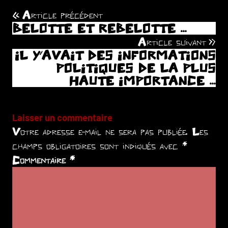
Article précédent
Navigation
BELOTTE ET REBELOTTE …
de
Article suivant
IL Y’AVAIT DES INFORMATIONS
l’article
POLITIQUES DE LA PLUS
HAUTE IMPORTANCE …
Laisser un commentaire
Votre adresse e-mail ne sera pas publiée.
Les
champs obligatoires sont indiqués avec
*
Commentaire
*