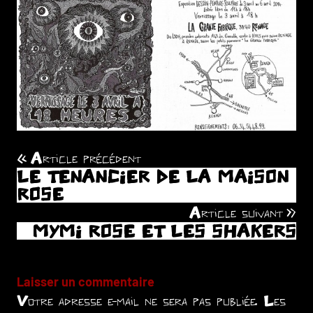
Article précédent
Navigation
LE TENANCIER DE LA MAISON
de
ROSE
Article suivant
l’article
MYMI ROSE ET LES SHAKERS
Laisser un commentaire
Votre adresse e-mail ne sera pas publiée.
Les