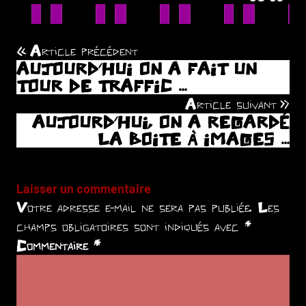
Article précédent
Navigation
AUJOURD’HUI ON A FAIT UN
de
TOUR DE TRAFFIC …
Article suivant
l’article
AUJOURD’HUI, ON A REGARDÉ
LA BOITE À IMAGES …
Laisser un commentaire
Votre adresse e-mail ne sera pas publiée.
Les
champs obligatoires sont indiqués avec
*
Commentaire
*