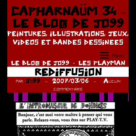
Aller
CAPHARNAÜM 34 –
au
LE BLOG DE JO99
contenu
PEINTURES, ILLUSTRATIONS, JEUX,
VIDEOS ET BANDES DESSINEES
Menu
LE BLOG DE JO99
LES PLAYMAN
REDIFFUSION
par
Jo99
2007/03/06
Aucun
commentaire